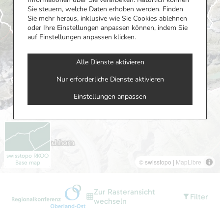
als 98%
und
für
Sie steuern, welche Daten erhoben werden. Finden
mittels
der
Notbetrieb
Sie mehr heraus, inklusive wie Sie Cookies ablehnen
Holzschnitzelverbrennu
Gemeinde
und
oder Ihre Einstellungen anpassen können, indem Sie
produziert.
Grindelwald.
Spitzen...
auf Einstellungen anpassen klicken.
Wilderswil
Grindelwald
Brienz
Alle Dienste aktivieren
Matten
Energie
Brienz
Nur erforderliche Dienste aktivieren
Interlaken
Energie
Einstellungen anpassen
Mehr erfahren
Bönigen
Energie
Energie
Mehr erfahren
Mehr erfahren
swisstopo RKOO
© swisstopo |
MapLibre
Base map
Zur Rasteransicht
Filter
Wärmeverbund
Öffentliche
E-
grid_on
filter_alt
wechseln
Gsteigwiler
Energie-
Boot