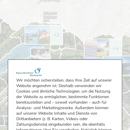
+2
Wärmeverbund
Fernwärmeversorgung
Wärmeverbun
+4
Grindelwald
Brienz
Wilderswil,
Dorf
Matten,
Der
Interlaken,
Verbund
Die
ist ein
Bönigen
Erzeugung
Wir möchten sicherstellen, dass Ihre Zeit auf unserer
Vorzeige-
der
Website angenehm ist. Deshalb verwenden wir
Gemeinschaftsprojekt
Wärmeenergie
Cookies und ähnliche Technologien, um die Nutzung
Die
der
erfolgt
der Website zu ermöglichen, bestimmte Funktionen
Fernwärme
BAC,
durch
bereitzustellen und – soweit vorhanden – auch für
auf
der
einen
Analyse- und Marketingzwecke. Außerdem können
dem
Hotellerie,
Holzschnitzelheizkessel
auf unserer Website Inhalte und Dienste von
Bödeli
des
und
Drittanbietern (z. B. Karten, Videos oder
wird zu
lokalen
einen
Zahlungsdienste) eingebunden sein, die ebenfalls
mehr
Gewerbes
Ölheizkessel
Informationen über Sie verarbeiten. Natürlich können